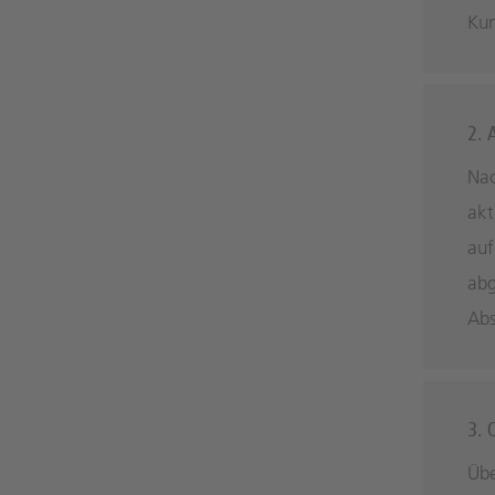
Ku
2. 
Nac
akt
auf
abg
Abs
3. 
Übe