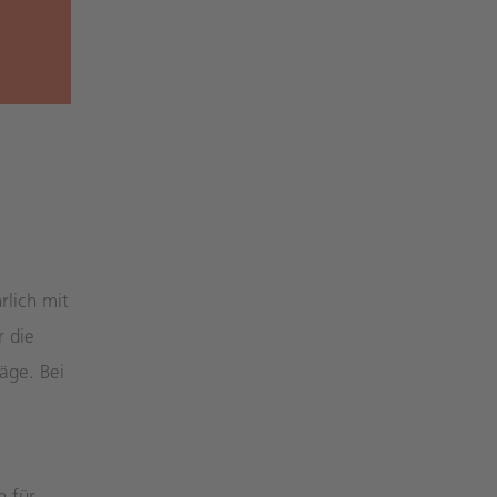
rlich mit
r die
äge. Bei
n für