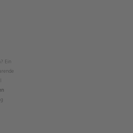
? Ein
parende
l
en
ng