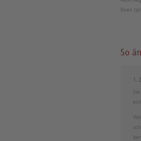
Ihren ta
So än
1. 
Sie
ein
Wen
sch
ben