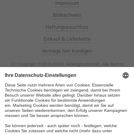
Impressum
Bildnachweis
Haftungsausschluss
Einkauf & Lieferkette
Verträge hier kündigen
(C) Copyright 2026 N‑ERGIE Aktiengesellschaft. Alle Rechte
vorbehalten.
Störung melden